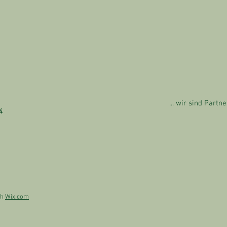
... wir sind Part
4
th
Wix.com